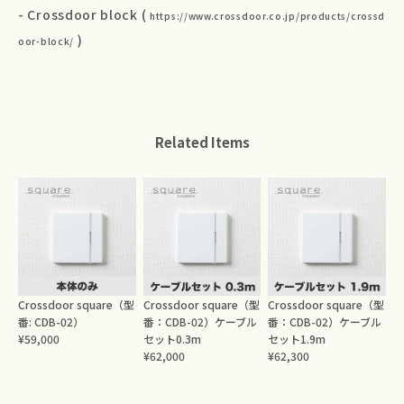
- Crossdoor block (
https://www.crossdoor.co.jp/products/crossd
)
oor-block/
Related Items
Crossdoor square（型
Crossdoor square（型
Crossdoor square（型
番: CDB-02）
番：CDB-02）ケーブル
番：CDB-02）ケーブル
¥59,000
セット0.3m
セット1.9m
¥62,000
¥62,300